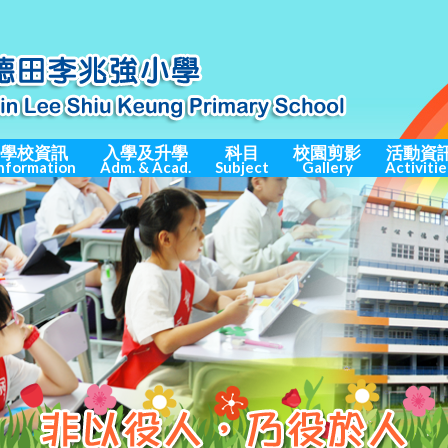
學校資訊
入學及升學
科目
校園剪影
活動資
nformation
Adm. & Acad.
Subject
Gallery
Activitie