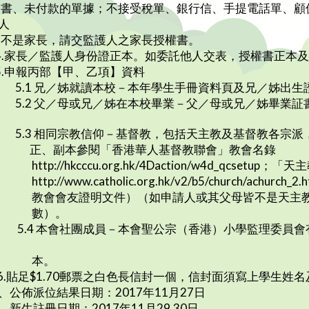
、未付款的單據；不接受稅單、銀行信、手提電話單、顧
人
是家長，請交監護人之家長授權書。
.家長／監護人身份證正本。如委託他人交表，授權書正本
.申報丙部【甲、乙項】資料
.1 兄／姊就讀本校－本年學生手冊資料頁及兄／姊出生
.2 父／母或兄／姊在本校畢業－父／母或兄／姊畢業証書
.3 相同宗教信仰－基督教，包括天主教及基督教各宗派
、副本參閱「香港華人基督教聯會」教會名錄
ttp://hkcccu.org.hk/4Daction/w4d_qcsetu
ttp://www.catholic.org.hk/v2/b5/church/ach
會會友證明文件）（如申請人或其父母皆不是天主教或
數）。
.4 本會社團成員－本會聖公宗（香港）小學監理委員會
本。
.貼足$1.70郵票之白色長信封一個，信封面須寫上學生姓
、公佈派位結果日期：2017年11月27日
、新生註冊日期：2017年11月29,30日