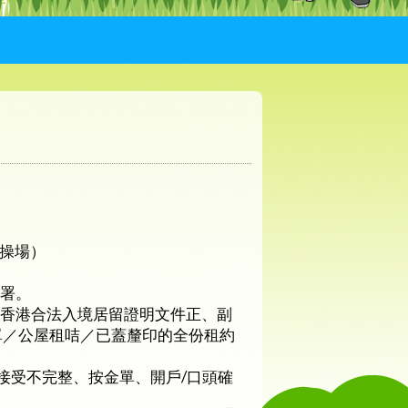
下操場）
長簽署。
及香港合法入境居留證明文件正、副
單／公屋租咭／已蓋釐印的全份租約
受不完整、按金單、開戶/口頭確