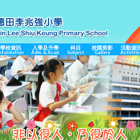
學校資訊
入學及升學
科目
校園剪影
活動資
nformation
Adm. & Acad.
Subject
Gallery
Activitie