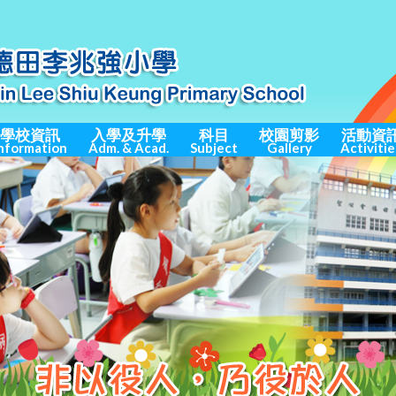
學校資訊
入學及升學
科目
校園剪影
活動資
nformation
Adm. & Acad.
Subject
Gallery
Activitie