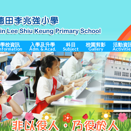
學校資訊
入學及升學
科目
校園剪影
活動資
nformation
Adm. & Acad.
Subject
Gallery
Activitie