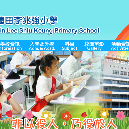
學校資訊
入學及升學
科目
校園剪影
活動資
nformation
Adm. & Acad.
Subject
Gallery
Activitie